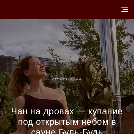
СЕТЬ САУН УФЫ
Чан на дровах — купание
под открытым небом в
сауне Буль-Буль